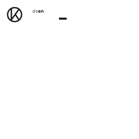
de
en