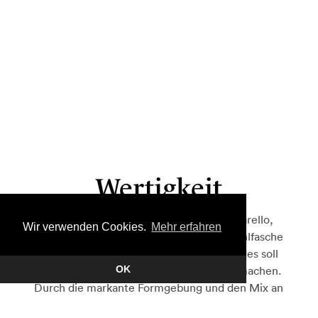
Wertigkeit
Für das preisgekrönte Olivenöl von Chiarello,
Wir verwenden Cookies.
Mehr erfahren
wurden wir mit dem Packaging einer Stahlfasche
und eines Geschenksets beauftragt. Beides soll
die Hochwertigkeit des Inhalts sichtbar machen.
OK
Durch die markante Formgebung und den Mix an
Materialien, entsteht eine moderne aber auch