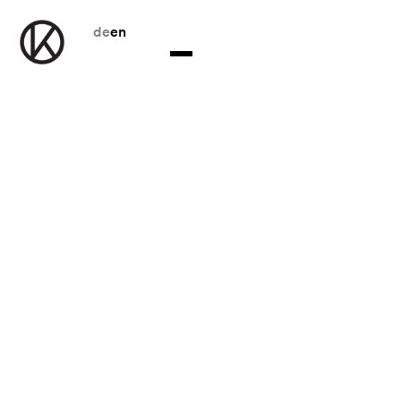
de
en